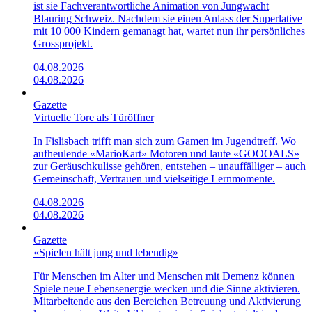
ist sie Fachverantwortliche Animation von Jungwacht
Blauring Schweiz. Nachdem sie einen Anlass der Superlative
mit 10 000 Kindern gemanagt hat, wartet nun ihr persönliches
Grossprojekt.
04.08.2026
04.08.2026
Gazette
Virtuelle Tore als Türöffner
In Fislisbach trifft man sich zum Gamen im Jugendtreff. Wo
aufheulende «Mario­Kart»­ Motoren und laute «GOOOALS»
zur Geräuschkulisse gehören, entstehen – unauffälliger – auch
Gemeinschaft, Vertrauen und vielseitige Lernmomente.
04.08.2026
04.08.2026
Gazette
«Spielen hält jung und lebendig»
Für Menschen im Alter und Menschen mit Demenz können
Spiele neue Lebensenergie wecken und die Sinne aktivieren.
Mitarbeitende aus den Bereichen Betreuung und Aktivierung