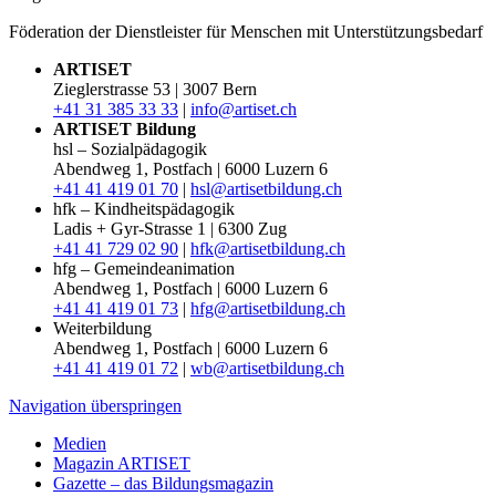
Föderation der Dienstleister für Menschen mit Unterstützungsbedarf
ARTISET
Zieglerstrasse 53 | 3007 Bern
+41 31 385 33 33
|
info@artiset.ch
ARTISET Bildung
hsl – Sozialpädagogik
Abendweg 1, Postfach | 6000 Luzern 6
+41 41 419 01 70
|
hsl@artisetbildung.ch
hfk – Kindheitspädagogik
Ladis + Gyr-Strasse 1 | 6300 Zug
+41 41 729 02 90
|
hfk@artisetbildung.ch
hfg – Gemeindeanimation
Abendweg 1, Postfach | 6000 Luzern 6
+41 41 419 01 73
|
hfg@artisetbildung.ch
Weiterbildung
Abendweg 1, Postfach | 6000 Luzern 6
+41 41 419 01 72
|
wb@artisetbildung.ch
Navigation überspringen
Medien
Magazin ARTISET
Gazette – das Bildungsmagazin