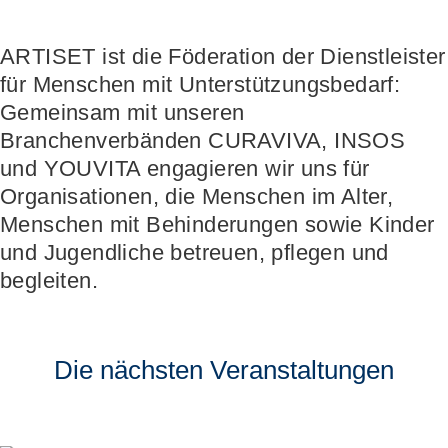
Höhere Fachschule Sozialpädagogik
Höhere Fachschule Kindheitspädagogik
Praxispartner werden
Höhere Fachschule Gemeindeanimation
Praxispartner finden
ARTISET ist die Föderation der Dienstleister
Sozial- und Selbstkompetenz
Führung und Management
Laufbahnberatung
für Menschen mit Unterstützungsbedarf:
Personal rekrutieren und führen
Föderation
Kindheits- und Sozialpädagogik
Arbeit und Betriebskultur gestalten
Team
Berufliche Inklusion fördern
Vision, Mission, Werte
Gemeinsam mit unseren
Pflege und Betreuung
Betrieb führen und Recht umsetzen
Arbeiten bei ARTISET
Mit Angehörigen arbeiten
Politik und Positionen
Branchenverbänden CURAVIVA, INSOS
Gastronomie und Hauswirtschaft
Sicherheit gewährleisten
Mitgliedschaft
Lebensende gestalten
Zusammenarbeit
Weiterbildungen in Ihrer Institution
und YOUVITA engagieren wir uns für
Finanzierung regeln
Übergänge gestalten
Projekte
Angebote bewerben
Empowerment stärken
Organisationen, die Menschen im Alter,
Angebote entwickeln
Gesundheitsfragen angehen
Menschen mit Behinderungen sowie Kinder
Nachhaltigkeit fördern
Integrität schützen
und Jugendliche betreuen, pflegen und
Einkauf organisieren
Bei Demenz begleiten
Psychische Gesundheit fördern
begleiten.
Die nächsten Veranstaltungen