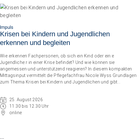
Impuls
Krisen bei Kindern und Jugendlichen
Impuls
erkennen und begleiten
Umgang mit verhaltensbezogenen und psychologischen
Symptomen bei Menschen mit Demenz
Wie erkennen Fachpersonen, ob sich ein Kind oder ein:e
20.08.2026
online
Jugendliche:r in einer Krise befindet? Und wie können sie
angemessen und unterstützend reagieren? In diesem kompakten
Mittagsinput vermittelt die Pflegefachfrau Nicole Wyss Grundlagen
zum Thema Krisen bei Kindern und Jugendlichen und gibt
praxisnahe Handlungsempfehlungen für den professionellen
Umgang mit Betroffenen.
25. August 2026
11.30 bis 12.30 Uhr
online