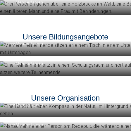
Mehr erfahren
Höhere Fachschulen
Studieren Sie Sozialpädagogik, Kind
oder Gemeindeanimation
Unsere Bildungsangebote
Weiterbildung
Mehr erfahren
Erweitern Sie Ihre Kompetenzen
Mehr erfahren
Engagement
Vision, Mission, Werte
Unsere Organisation
Engagement
Mehr erfahren
Politik und Positionen
Organisation
Mehr erfahren