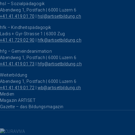
hsl – Sozialpädagogik
Abendweg 1, Postfach | 6000 Luzern 6
+41 41 419 01 70
 | 
hsl@artisetbildung.ch
hfk – Kindheitspädagogik
Ladis + Gyr-Strasse 1 | 6300 Zug
+41 41 729 02 90
 | 
hfk@artisetbildung.ch
hfg – Gemeindeanimation
Abendweg 1, Postfach | 6000 Luzern 6
+41 41 419 01 73
 | 
hfg@artisetbildung.ch
Weiterbildung
Abendweg 1, Postfach | 6000 Luzern 6
+41 41 419 01 72
 | 
wb@artisetbildung.ch
Navigation überspringen
Medien
Magazin ARTISET
Gazette – das Bildungsmagazin