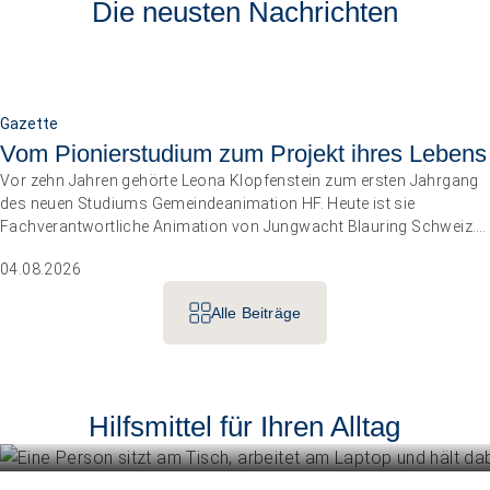
Die neusten Nachrichten
Gazette
Vom Pionierstudium zum Projekt ihres Lebens
Vor zehn Jahren gehörte Leona Klopfenstein zum ersten Jahrgang
des neuen Studiums Gemeindeanimation HF. Heute ist sie
Fachverantwortliche Animation von Jungwacht Blauring Schweiz.
Nachdem sie einen Anlass der Superlative mit 10 000 Kindern
04.08.2026
gemanagt hat, wartet nun ihr persönliches Grossprojekt.
Alle Beiträge
Betriebe führen
Instrumente für die Betriebsführung
Hilfsmittel für Ihren Alltag
Menschen unterstützen
Mehr erfahren
Know-how für die tägliche Begleitun