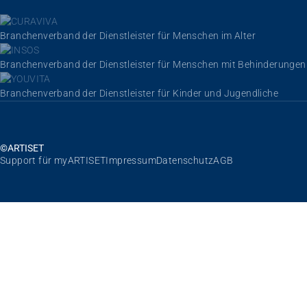
Branchenverband der Dienstleister für Menschen im Alter
Branchenverband der Dienstleister für Menschen mit Behinderungen
Branchenverband der Dienstleister für Kinder und Jugendliche
©ARTISET
Navigation überspringen
Support für myARTISET
Impressum
Datenschutz
AGB