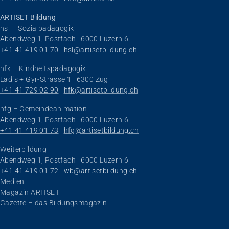
ARTISET Bildung
hsl – Sozialpädagogik
Abendweg 1, Postfach | 6000 Luzern 6
+41 41 419 01 70
 | 
hsl@artisetbildung.ch
hfk – Kindheitspädagogik
Ladis + Gyr-Strasse 1 | 6300 Zug
+41 41 729 02 90
 | 
hfk@artisetbildung.ch
hfg – Gemeindeanimation
Abendweg 1, Postfach | 6000 Luzern 6
+41 41 419 01 73
 | 
hfg@artisetbildung.ch
Weiterbildung
Abendweg 1, Postfach | 6000 Luzern 6
+41 41 419 01 72
 | 
wb@artisetbildung.ch
Navigation überspringen
Medien
Magazin ARTISET
Gazette – das Bildungsmagazin