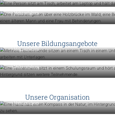
Know-how für die tägliche Beglei
Mehr erfahren
Höhere Fachschulen
Studieren Sie Sozialpädagogik, Ki
oder Gemeindeanimation
Unsere Bildungsangebote
Weiterbildung
Mehr erfahren
Erweitern Sie Ihre Kompetenzen
Mehr erfahren
Engagement
Vision, Mission, Werte
Unsere Organisation
Engagement
Mehr erfahren
Politik und Positionen