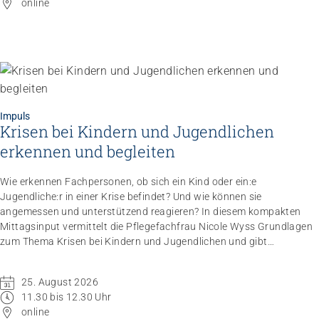
online
Impuls
Krisen bei Kindern und Jugendlichen
Impuls
Umgang mit verhaltensbezogenen und
erkennen und begleiten
psychologischen Symptomen bei Menschen mit
Demenz
Wie erkennen Fachpersonen, ob sich ein Kind oder ein:e
20.08.2026
online
Jugendliche:r in einer Krise befindet? Und wie können sie
angemessen und unterstützend reagieren? In diesem kompakten
Mittagsinput vermittelt die Pflegefachfrau Nicole Wyss Grundlagen
zum Thema Krisen bei Kindern und Jugendlichen und gibt
praxisnahe Handlungsempfehlungen für den professionellen
Umgang mit Betroffenen.
25. August 2026
11.30 bis 12.30 Uhr
online