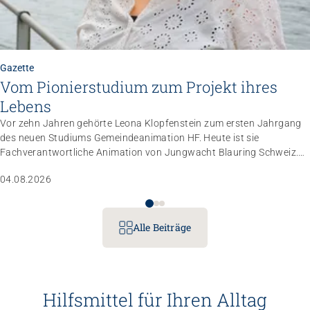
Gazette
Vom Pionierstudium zum Projekt ihres
Lebens
Vor zehn Jahren gehörte Leona Klopfenstein zum ersten Jahrgang
des neuen Studiums Gemeindeanimation HF. Heute ist sie
Fachverantwortliche Animation von Jungwacht Blauring Schweiz.
Nachdem sie einen Anlass der Superlative mit 10 000 Kindern
04.08.2026
gemanagt hat, wartet nun ihr persönliches Grossprojekt.
Alle Beiträge
Betriebe führen
Instrumente für die Betriebsführu
Hilfsmittel für Ihren Alltag
Menschen unterstützen
Mehr erfahren