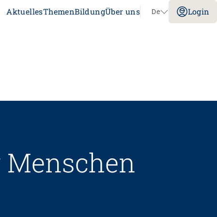
Aktuelles
Themen
Bildung
Über uns
Login
De
Navigation überspringen
Impuls
Umgang mit verhaltensbezogenen und
psychologischen Symptomen bei
Menschen mit Demenz
20.08.2026
online
tenz
Laufbahnberatung
ür Menschen
nt
dagogik
rtschaft
nstitution