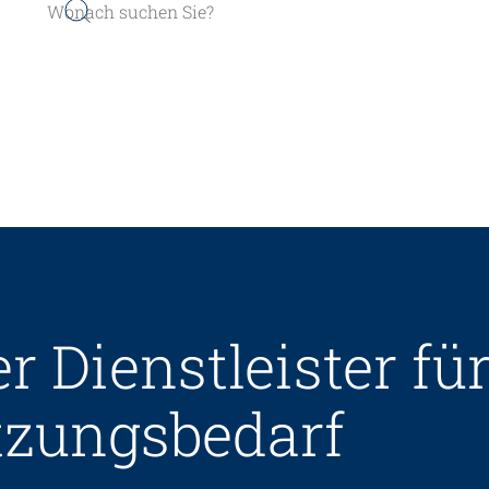
er werden
Sozial- und Selbstkompe
er Dienstleister f
r finden
Führung und Manageme
Kindheits- und Sozialpä
tzungs­bedarf
Pflege und Betreuung
Gastronomie und Hauswi
Weiterbildungen in Ihrer I