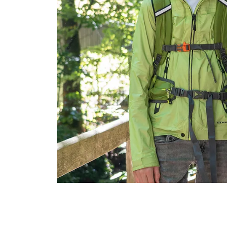
Empowerment stärken
Gesundheitsfragen angehen
Integrität schützen
Bei Demenz begleiten
Psychische Gesundheit fördern