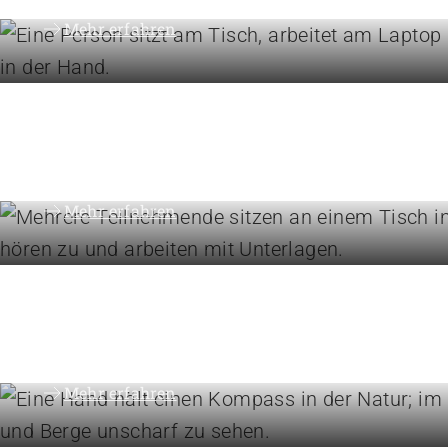
Mehr erfahren
Höhere Fachschulen
Studieren Sie Sozialpädago
Kindheitspädagogik oder
Gemeindeanimation
Mehr erfahren
Engagement
Vision, Mission, Werte
Mehr erfahren
Organisation
Die Föderation im Über