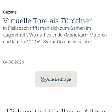
Gazette
Virtuelle Tore als Türöffner
In Fislisbach trifft man sich zum Gamen im
Jugendtreff. Wo aufheulende «Mario­Kart»­ Motoren
und laute «GOOOALS» zur Geräuschkulisse
gehören, entstehen – unauffälliger – auch
Gemeinschaft, Vertrauen und vielseitige
Lernmomente.
04.08.2026
Alle Beiträge
Menschen unters
bsführung
Know-ho
Hilfsmittel für Ihren Alltag