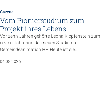
Gazette
Vom Pionierstudium zum
Projekt ihres Lebens
Vor zehn Jahren gehörte Leona Klopfenstein zum
ersten Jahrgang des neuen Studiums
Gemeindeanimation HF. Heute ist sie
Fachverantwortliche Animation von Jungwacht
04.08.2026
Blauring Schweiz. Nachdem sie einen Anlass der
Superlative mit 10 000 Kindern gemanagt hat,
wartet nun ihr persönliches Grossprojekt.
Betriebe führen
Instrumente für die Betrie