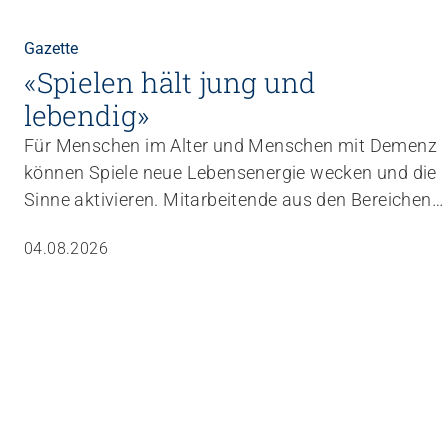
Gazette
«Spielen hält jung und
lebendig»
Für Menschen im Alter und Menschen mit Demenz
können Spiele neue Lebensenergie wecken und die
Sinne aktivieren. Mitarbeitende aus den Bereichen
Betreuung und Aktivierung lernen in einer
04.08.2026
Weiterbildung, wie sie Spiele gezielt in den Alltag
einbauen können.
tützen
w für die tägliche Begleitung