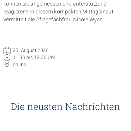
können sie angemessen und unterstützend
reagieren? In diesem kompakten Mittagsinput
vermittelt die Pflegefachfrau Nicole Wyss
Grundlagen zum Thema Krisen bei Kindern und
Jugendlichen und gibt praxisnahe
Handlungsempfehlungen für den professionellen
25. August 2026
Umgang mit Betroffenen.
11.30 bis 12.30 Uhr
online
Die neusten Nachrichten