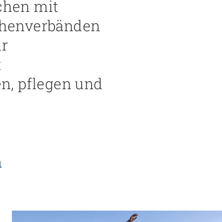
schen mit
chenverbänden
ür
t
n, pflegen und
n