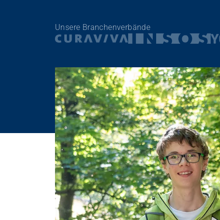
Personal rekrutieren und führen
Unsere Branchenverbände
Arbeit und Betriebskultur gestalten
Betrieb führen und Recht umsetzen
Sicherheit gewährleisten
Finanzierung regeln
Angebote bewerben
Angebote entwickeln
Nachhaltigkeit fördern
Einkauf organisieren
Berufliche Inklusion fördern
Mit Angehörigen arbeiten
Lebensende gestalten
Übergänge gestalten