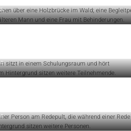
en
rn Sie Ihre Kompetenzen
en
und Positionen
en