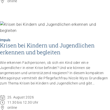
online
Impuls
Krisen bei Kindern und Jugendlichen
Impuls
Umgang mit verhaltensbezogenen und
erkennen und begleiten
psychologischen Symptomen bei Menschen mit
Demenz
Wie erkennen Fachpersonen, ob sich ein Kind oder ein:e
20.08.2026
online
Jugendliche:r in einer Krise befindet? Und wie können sie
angemessen und unterstützend reagieren? In diesem kompakten
Mittagsinput vermittelt die Pflegefachfrau Nicole Wyss Grundlagen
zum Thema Krisen bei Kindern und Jugendlichen und gibt
praxisnahe Handlungsempfehlungen für den professionellen
Umgang mit Betroffenen.
25. August 2026
11.30 bis 12.30 Uhr
online