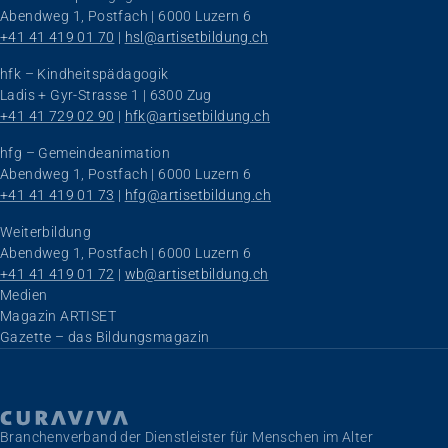
Abendweg 1, Postfach | 6000 Luzern 6
+41 41 419 01 70
 | 
hsl@artisetbildung.ch
hfk – Kindheitspädagogik
Ladis + Gyr-Strasse 1 | 6300 Zug
+41 41 729 02 90
 | 
hfk@artisetbildung.ch
hfg – Gemeindeanimation
Abendweg 1, Postfach | 6000 Luzern 6
+41 41 419 01 73
 | 
hfg@artisetbildung.ch
Weiterbildung
Abendweg 1, Postfach | 6000 Luzern 6
+41 41 419 01 72
 | 
wb@artisetbildung.ch
Navigation überspringen
Medien
Magazin ARTISET
Gazette – das Bildungsmagazin
Branchenverband der Dienstleister für Menschen im Alter