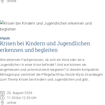
online
Impuls
Krisen bei Kindern und Jugendlichen
Impuls
Umgang mit verhaltensbezogenen und
erkennen und begleiten
psychologischen Symptomen bei Menschen mit
Demenz
Wie erkennen Fachpersonen, ob sich ein Kind oder ein:e
20.08.2026
online
Jugendliche:r in einer Krise befindet? Und wie können sie
angemessen und unterstützend reagieren? In diesem kompakten
Mittagsinput vermittelt die Pflegefachfrau Nicole Wyss Grundlagen
zum Thema Krisen bei Kindern und Jugendlichen und gibt
praxisnahe Handlungsempfehlungen für den professionellen
Umgang mit Betroffenen.
25. August 2026
11.30 bis 12.30 Uhr
online