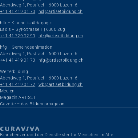
Abendweg 1, Postfach | 6000 Luzern 6
+41 41 419 01 70
 | 
hsl@artisetbildung.ch
hfk – Kindheitspädagogik
Ladis + Gyr-Strasse 1 | 6300 Zug
+41 41 729 02 90
 | 
hfk@artisetbildung.ch
hfg – Gemeindeanimation
Abendweg 1, Postfach | 6000 Luzern 6
+41 41 419 01 73
 | 
hfg@artisetbildung.ch
Weiterbildung
Abendweg 1, Postfach | 6000 Luzern 6
+41 41 419 01 72
 | 
wb@artisetbildung.ch
Navigation überspringen
Medien
Magazin ARTISET
Gazette – das Bildungsmagazin
Branchenverband der Dienstleister für Menschen im Alter