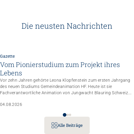
Die neusten Nachrichten
Gazette
Vom Pionierstudium zum Projekt ihres
Lebens
Vor zehn Jahren gehörte Leona Klopfenstein zum ersten Jahrgang
des neuen Studiums Gemeindeanimation HF. Heute ist sie
Fachverantwortliche Animation von Jungwacht Blauring Schweiz.
Nachdem sie einen Anlass der Superlative mit 10 000 Kindern
04.08.2026
gemanagt hat, wartet nun ihr persönliches Grossprojekt.
Alle Beiträge