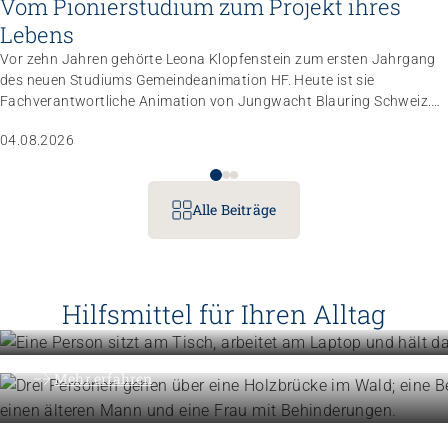
Vom Pionierstudium zum Projekt ihres
Lebens
Vor zehn Jahren gehörte Leona Klopfenstein zum ersten Jahrgang
des neuen Studiums Gemeindeanimation HF. Heute ist sie
Fachverantwortliche Animation von Jungwacht Blauring Schweiz.
Nachdem sie einen Anlass der Superlative mit 10 000 Kindern
04.08.2026
gemanagt hat, wartet nun ihr persönliches Grossprojekt.
Alle Beiträge
Betriebe führen
Instrumente für die Betriebsführu
Hilfsmittel für Ihren Alltag
Menschen unterstützen
Mehr erfahren
Know-how für die tägliche Beglei
Mehr erfahren
Höhere Fachschulen
Studieren Sie Sozialpädagogik, Ki