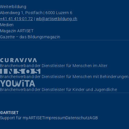
Weiterbildung
Abendweg 1, Postfach | 6000 Luzern 6
+41 41 419 01 72
 | 
wb@artisetbildung.ch
Navigation überspringen
Medien
Magazin ARTISET
Gazette – das Bildungsmagazin
Branchenverband der Dienstleister für Menschen im Alter
Branchenverband der Dienstleister für Menschen mit Behinderungen
Branchenverband der Dienstleister für Kinder und Jugendliche
©ARTISET
Navigation überspringen
Support für myARTISET
Impressum
Datenschutz
AGB