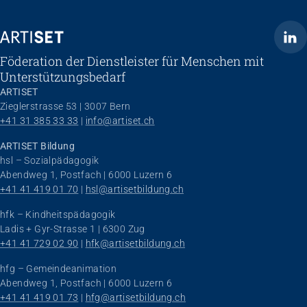
ARTISET
Föderation der Dienstleister für Menschen mit
Unterstützungsbedarf
ARTISET
Zieglerstrasse 53 | 3007 Bern
+41 31 385 33 33
 | 
info@artiset.ch
ARTISET Bildung
hsl – Sozialpädagogik
Abendweg 1, Postfach | 6000 Luzern 6
+41 41 419 01 70
 | 
hsl@artisetbildung.ch
hfk – Kindheitspädagogik
Ladis + Gyr-Strasse 1 | 6300 Zug
+41 41 729 02 90
 | 
hfk@artisetbildung.ch
hfg – Gemeindeanimation
Abendweg 1, Postfach | 6000 Luzern 6
+41 41 419 01 73
 | 
hfg@artisetbildung.ch