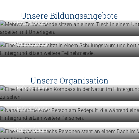
oder Gemeindeanimation
Unsere Bildungsangebote
Weiterbildung
Mehr erfahren
Erweitern Sie Ihre Kompetenzen
Mehr erfahren
Engagement
Vision, Mission, Werte
Unsere Organisation
Engagement
Mehr erfahren
Politik und Positionen
Organisation
Mehr erfahren
Die Föderation im Überblick
Mehr erfahren