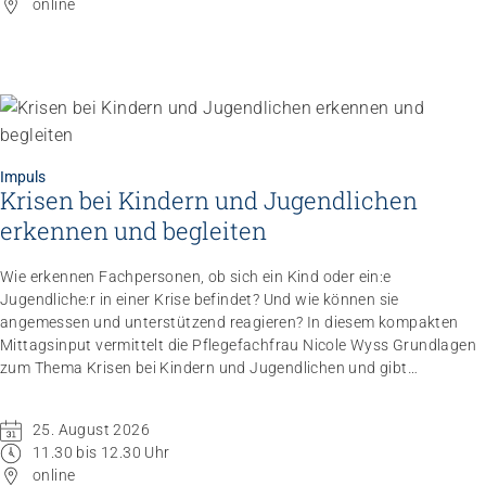
online
Impuls
Krisen bei Kindern und Jugendlichen
Impuls
Umgang mit verhaltensbezogenen und
erkennen und begleiten
psychologischen Symptomen bei Menschen mit
Demenz
Wie erkennen Fachpersonen, ob sich ein Kind oder ein:e
20.08.2026
online
Jugendliche:r in einer Krise befindet? Und wie können sie
angemessen und unterstützend reagieren? In diesem kompakten
Mittagsinput vermittelt die Pflegefachfrau Nicole Wyss Grundlagen
zum Thema Krisen bei Kindern und Jugendlichen und gibt
praxisnahe Handlungsempfehlungen für den professionellen
Umgang mit Betroffenen.
25. August 2026
11.30 bis 12.30 Uhr
online