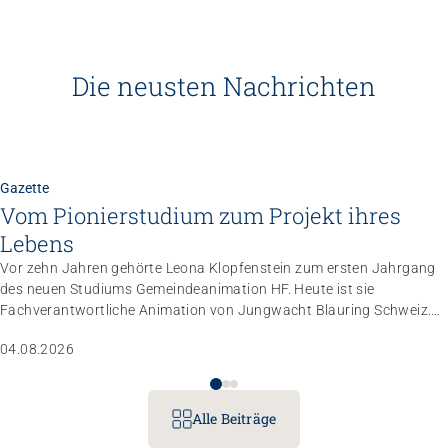
Die neusten Nachrichten
Gazette
Vom Pionierstudium zum Projekt ihres
Lebens
Vor zehn Jahren gehörte Leona Klopfenstein zum ersten Jahrgang
des neuen Studiums Gemeindeanimation HF. Heute ist sie
Fachverantwortliche Animation von Jungwacht Blauring Schweiz.
Nachdem sie einen Anlass der Superlative mit 10 000 Kindern
04.08.2026
gemanagt hat, wartet nun ihr persönliches Grossprojekt.
Alle Beiträge