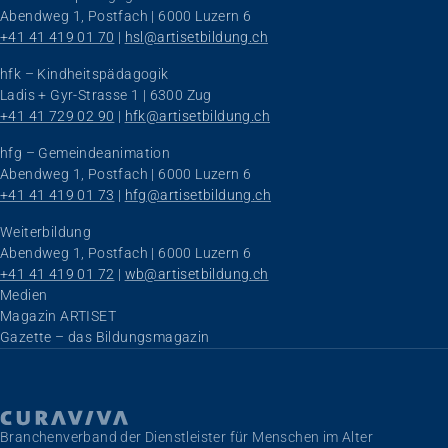
Abendweg 1, Postfach | 6000 Luzern 6
+41 41 419 01 70
 | 
hsl@artisetbildung.ch
hfk – Kindheitspädagogik
Ladis + Gyr-Strasse 1 | 6300 Zug
+41 41 729 02 90
 | 
hfk@artisetbildung.ch
hfg – Gemeindeanimation
Abendweg 1, Postfach | 6000 Luzern 6
+41 41 419 01 73
 | 
hfg@artisetbildung.ch
Weiterbildung
Abendweg 1, Postfach | 6000 Luzern 6
+41 41 419 01 72
 | 
wb@artisetbildung.ch
Navigation überspringen
Medien
Magazin ARTISET
Gazette – das Bildungsmagazin
Branchenverband der Dienstleister für Menschen im Alter