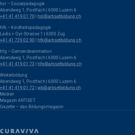
hsl – Sozialpädagogik
Abendweg 1, Postfach | 6000 Luzern 6
+41 41 419 01 70
 | 
hsl@artisetbildung.ch
hfk – Kindheitspädagogik
Ladis + Gyr-Strasse 1 | 6300 Zug
+41 41 729 02 90
 | 
hfk@artisetbildung.ch
hfg – Gemeindeanimation
Abendweg 1, Postfach | 6000 Luzern 6
+41 41 419 01 73
 | 
hfg@artisetbildung.ch
Weiterbildung
Abendweg 1, Postfach | 6000 Luzern 6
+41 41 419 01 72
 | 
wb@artisetbildung.ch
Navigation überspringen
Medien
Magazin ARTISET
Gazette – das Bildungsmagazin