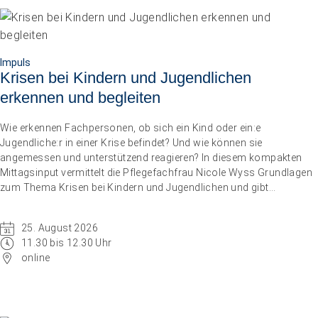
Impuls
Krisen bei Kindern und Jugendlichen
Impuls
erkennen und begleiten
Umgang mit verhaltensbezogenen und psychologischen
Symptomen bei Menschen mit Demenz
Wie erkennen Fachpersonen, ob sich ein Kind oder ein:e
20.08.2026
online
Jugendliche:r in einer Krise befindet? Und wie können sie
angemessen und unterstützend reagieren? In diesem kompakten
Mittagsinput vermittelt die Pflegefachfrau Nicole Wyss Grundlagen
zum Thema Krisen bei Kindern und Jugendlichen und gibt
praxisnahe Handlungsempfehlungen für den professionellen
Umgang mit Betroffenen.
25. August 2026
11.30 bis 12.30 Uhr
online