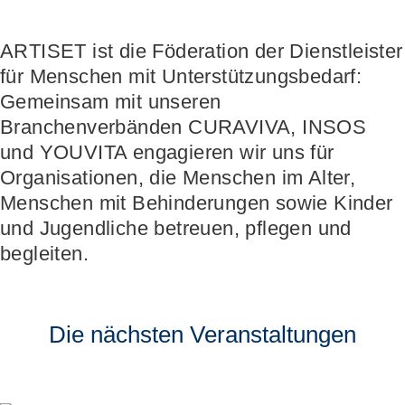
Höhere Fachschule Sozialpädagogik
Höhere Fachschule Kindheitspädagogik
Praxispartner werden
Höhere Fachschule Gemeindeanimation
Praxispartner finden
ARTISET ist die Föderation der Dienstleister
Sozial- und Selbstkompetenz
Führung und Management
Laufbahnberatung
für Menschen mit Unterstützungsbedarf:
Personal rekrutieren und führen
Föderation
Kindheits- und Sozialpädagogik
Arbeit und Betriebskultur gestalten
Team
Berufliche Inklusion fördern
Vision, Mission, Werte
Gemeinsam mit unseren
Pflege und Betreuung
Betrieb führen und Recht umsetzen
Arbeiten bei ARTISET
Mit Angehörigen arbeiten
Politik und Positionen
Branchenverbänden CURAVIVA, INSOS
Gastronomie und Hauswirtschaft
Sicherheit gewährleisten
Mitgliedschaft
Lebensende gestalten
Zusammenarbeit
Weiterbildungen in Ihrer Institution
und YOUVITA engagieren wir uns für
Finanzierung regeln
Übergänge gestalten
Projekte
Angebote bewerben
Empowerment stärken
Organisationen, die Menschen im Alter,
Angebote entwickeln
Gesundheitsfragen angehen
Menschen mit Behinderungen sowie Kinder
Nachhaltigkeit fördern
Integrität schützen
und Jugendliche betreuen, pflegen und
Einkauf organisieren
Bei Demenz begleiten
Psychische Gesundheit fördern
begleiten.
Die nächsten Veranstaltungen