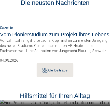
Die neusten Nachrichten
Gazette
Vom Pionierstudium zum Projekt ihres Lebens
Vor zehn Jahren gehörte Leona Klopfenstein zum ersten Jahrgang
des neuen Studiums Gemeindeanimation HF. Heute ist sie
Fachverantwortliche Animation von Jungwacht Blauring Schweiz.
Nachdem sie einen Anlass der Superlative mit 10 000 Kindern
04.08.2026
gemanagt hat, wartet nun ihr persönliches Grossprojekt.
Alle Beiträge
Betriebe führen
Instrumente für die Betriebsführung
Hilfsmittel für Ihren Alltag
Menschen unterstützen
Mehr erfahren
Know-how für die tägliche Begleitun