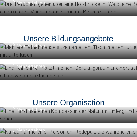
Mehr erfahren
Höhere Fachschulen
Studieren Sie Sozialpädagogik, Kind
oder Gemeindeanimation
Unsere Bildungsangebote
Weiterbildung
Mehr erfahren
Erweitern Sie Ihre Kompetenzen
Mehr erfahren
Engagement
Vision, Mission, Werte
Unsere Organisation
Engagement
Mehr erfahren
Politik und Positionen
Organisation
Mehr erfahren