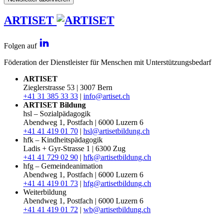
ARTISET
Folgen auf
Föderation der Dienstleister für Menschen mit Unterstützungsbedarf
ARTISET
Zieglerstrasse 53 | 3007 Bern
+41 31 385 33 33
|
info@artiset.ch
ARTISET Bildung
hsl – Sozialpädagogik
Abendweg 1, Postfach | 6000 Luzern 6
+41 41 419 01 70
|
hsl@artisetbildung.ch
hfk – Kindheitspädagogik
Ladis + Gyr-Strasse 1 | 6300 Zug
+41 41 729 02 90
|
hfk@artisetbildung.ch
hfg – Gemeindeanimation
Abendweg 1, Postfach | 6000 Luzern 6
+41 41 419 01 73
|
hfg@artisetbildung.ch
Weiterbildung
Abendweg 1, Postfach | 6000 Luzern 6
+41 41 419 01 72
|
wb@artisetbildung.ch