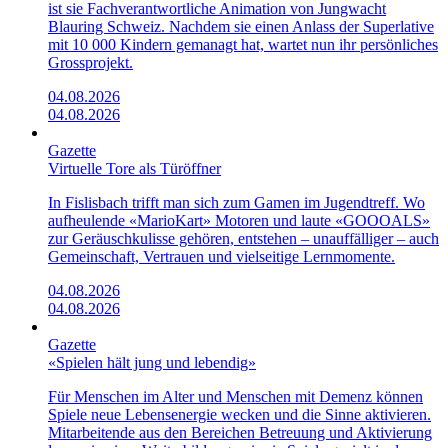
ist sie Fachverantwortliche Animation von Jungwacht
Blauring Schweiz. Nachdem sie einen Anlass der Superlative
mit 10 000 Kindern gemanagt hat, wartet nun ihr persönliches
Grossprojekt.
04.08.2026
04.08.2026
Gazette
Virtuelle Tore als Türöffner
In Fislisbach trifft man sich zum Gamen im Jugendtreff. Wo
aufheulende «Mario­Kart»­ Motoren und laute «GOOOALS»
zur Geräuschkulisse gehören, entstehen – unauffälliger – auch
Gemeinschaft, Vertrauen und vielseitige Lernmomente.
04.08.2026
04.08.2026
Gazette
«Spielen hält jung und lebendig»
Für Menschen im Alter und Menschen mit Demenz können
Spiele neue Lebensenergie wecken und die Sinne aktivieren.
Mitarbeitende aus den Bereichen Betreuung und Aktivierung