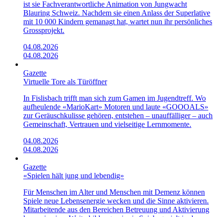
ist sie Fachverantwortliche Animation von Jungwacht
Blauring Schweiz. Nachdem sie einen Anlass der Superlative
mit 10 000 Kindern gemanagt hat, wartet nun ihr persönliches
Grossprojekt.
04.08.2026
04.08.2026
Gazette
Virtuelle Tore als Türöffner
In Fislisbach trifft man sich zum Gamen im Jugendtreff. Wo
aufheulende «Mario­Kart»­ Motoren und laute «GOOOALS»
zur Geräuschkulisse gehören, entstehen – unauffälliger – auch
Gemeinschaft, Vertrauen und vielseitige Lernmomente.
04.08.2026
04.08.2026
Gazette
«Spielen hält jung und lebendig»
Für Menschen im Alter und Menschen mit Demenz können
Spiele neue Lebensenergie wecken und die Sinne aktivieren.
Mitarbeitende aus den Bereichen Betreuung und Aktivierung