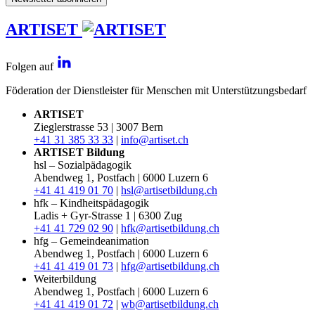
ARTISET
Folgen auf
Föderation der Dienstleister für Menschen mit Unterstützungsbedarf
ARTISET
Zieglerstrasse 53 | 3007 Bern
+41 31 385 33 33
|
info@artiset.ch
ARTISET Bildung
hsl – Sozialpädagogik
Abendweg 1, Postfach | 6000 Luzern 6
+41 41 419 01 70
|
hsl@artisetbildung.ch
hfk – Kindheitspädagogik
Ladis + Gyr-Strasse 1 | 6300 Zug
+41 41 729 02 90
|
hfk@artisetbildung.ch
hfg – Gemeindeanimation
Abendweg 1, Postfach | 6000 Luzern 6
+41 41 419 01 73
|
hfg@artisetbildung.ch
Weiterbildung
Abendweg 1, Postfach | 6000 Luzern 6
+41 41 419 01 72
|
wb@artisetbildung.ch