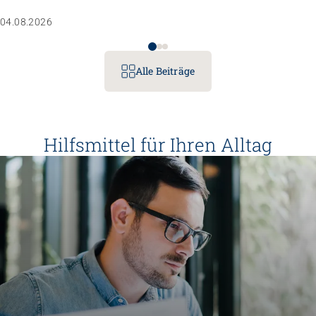
Nachdem sie einen Anlass der Superlative mit 10 000 Kindern
04.08.2026
gemanagt hat, wartet nun ihr persönliches Grossprojekt.
Alle Beiträge
Hilfsmittel für Ihren Alltag