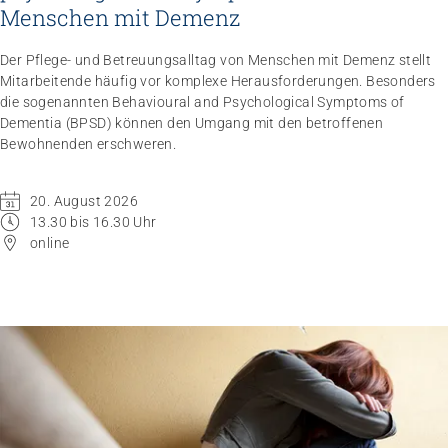
Menschen mit Demenz
Der Pflege- und Betreuungsalltag von Menschen mit Demenz stellt
Mitarbeitende häufig vor komplexe Herausforderungen. Besonders
die sogenannten Behavioural and Psychological Symptoms of
Dementia (BPSD) können den Umgang mit den betroffenen
Bewohnenden erschweren.
Impuls
Umgang mit verhaltensbezogenen und
20. August 2026
13.30 bis 16.30 Uhr
psychologischen Symptomen bei Menschen mit
online
Demenz
20.08.2026
online