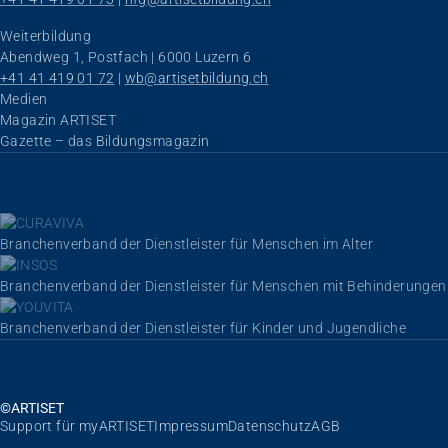
Weiterbildung
Abendweg 1, Postfach | 6000 Luzern 6
+41 41 419 01 72
 | 
wb@artisetbildung.ch
Navigation überspringen
Medien
Magazin ARTISET
Gazette – das Bildungsmagazin
Branchenverband der Dienstleister für Menschen im Alter
Branchenverband der Dienstleister für Menschen mit Behinderungen
Branchenverband der Dienstleister für Kinder und Jugendliche
©ARTISET
Navigation überspringen
Support für myARTISET
Impressum
Datenschutz
AGB