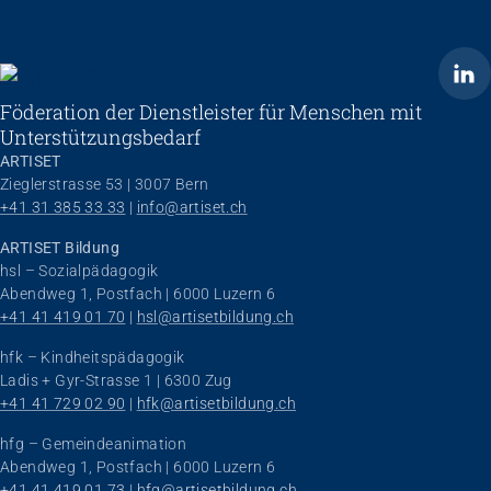
ARTISET
Föderation der Dienstleister für Menschen mit
Unterstützungsbedarf
ARTISET
Zieglerstrasse 53 | 3007 Bern
+41 31 385 33 33
 | 
info@artiset.ch
ARTISET Bildung
hsl – Sozialpädagogik
Abendweg 1, Postfach | 6000 Luzern 6
+41 41 419 01 70
 | 
hsl@artisetbildung.ch
hfk – Kindheitspädagogik
Ladis + Gyr-Strasse 1 | 6300 Zug
+41 41 729 02 90
 | 
hfk@artisetbildung.ch
hfg – Gemeindeanimation
Abendweg 1, Postfach | 6000 Luzern 6
+41 41 419 01 73
 | 
hfg@artisetbildung.ch