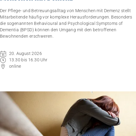
Der Pflege- und Betreuungsalltag von Menschen mit Demenz stellt
Mitarbeitende häufig vor komplexe Herausforderungen. Besonders
die sogenannten Behavioural and Psychological Symptoms of
Dementia (BPSD) können den Umgang mit den betroffenen
Bewohnenden erschweren.
20. August 2026
Impuls
13.30 bis 16.30 Uhr
Umgang mit verhaltensbezogenen und
online
psychologischen Symptomen bei Menschen mit
Demenz
20.08.2026
online