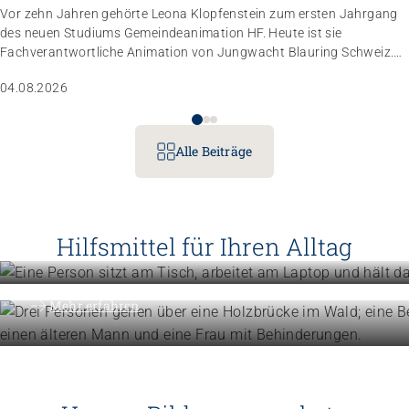
Vor zehn Jahren gehörte Leona Klopfenstein zum ersten Jahrgang
des neuen Studiums Gemeindeanimation HF. Heute ist sie
Fachverantwortliche Animation von Jungwacht Blauring Schweiz.
Nachdem sie einen Anlass der Superlative mit 10 000 Kindern
04.08.2026
gemanagt hat, wartet nun ihr persönliches Grossprojekt.
Alle Beiträge
Betriebe führen
Instrumente für die Betriebsführu
Hilfsmittel für Ihren Alltag
Menschen unterstützen
Mehr erfahren
Know-how für die tägliche Beglei
Mehr erfahren
Höhere Fachschulen
Studieren Sie Sozialpädagogik, Ki
oder Gemeindeanimation