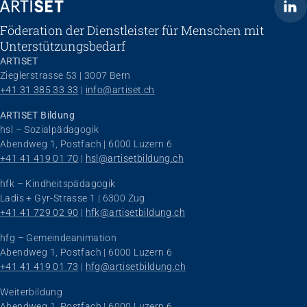
ARTISET
Föderation der Dienstleister für Menschen mit
Unterstützungsbedarf
ARTISET
Zieglerstrasse 53 | 3007 Bern
+41 31 385 33 33
 | 
info@artiset.ch
ARTISET Bildung
hsl – Sozialpädagogik
Abendweg 1, Postfach | 6000 Luzern 6
+41 41 419 01 70
 | 
hsl@artisetbildung.ch
hfk – Kindheitspädagogik
Ladis + Gyr-Strasse 1 | 6300 Zug
+41 41 729 02 90
 | 
hfk@artisetbildung.ch
hfg – Gemeindeanimation
Abendweg 1, Postfach | 6000 Luzern 6
+41 41 419 01 73
 | 
hfg@artisetbildung.ch
Weiterbildung
Abendweg 1, Postfach | 6000 Luzern 6