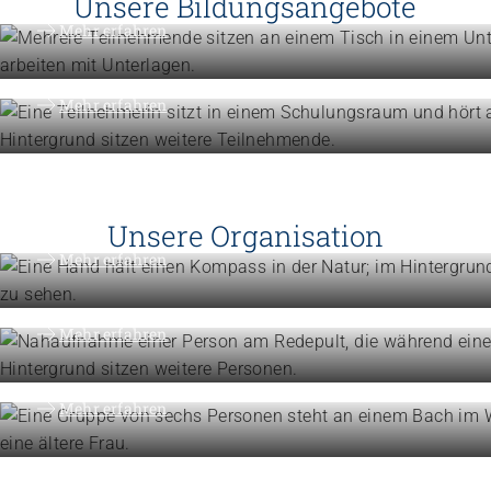
Unsere Bildungsangebote
Weiterbildung
Mehr erfahren
Erweitern Sie Ihre Kompetenzen
Mehr erfahren
Engagement
Vision, Mission, Werte
Unsere Organisation
Engagement
Mehr erfahren
Politik und Positionen
Organisation
Mehr erfahren
Die Föderation im Überblick
Mehr erfahren