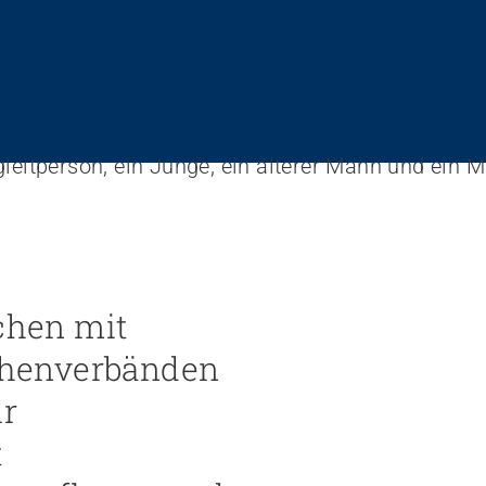
schen mit
chenverbänden
ür
t