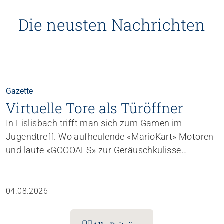
Die neusten Nachrichten
Gazette
Virtuelle Tore als Türöffner
In Fislisbach trifft man sich zum Gamen im
Jugendtreff. Wo aufheulende «Mario­Kart»­ Motoren
und laute «GOOOALS» zur Geräuschkulisse
gehören, entstehen – unauffälliger – auch
Gemeinschaft, Vertrauen und vielseitige
Lernmomente.
04.08.2026