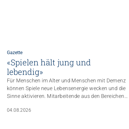
Gazette
«Spielen hält jung und
lebendig»
Für Menschen im Alter und Menschen mit Demenz
können Spiele neue Lebensenergie wecken und die
Sinne aktivieren. Mitarbeitende aus den Bereichen
Betreuung und Aktivierung lernen in einer
04.08.2026
Weiterbildung, wie sie Spiele gezielt in den Alltag
einbauen können.