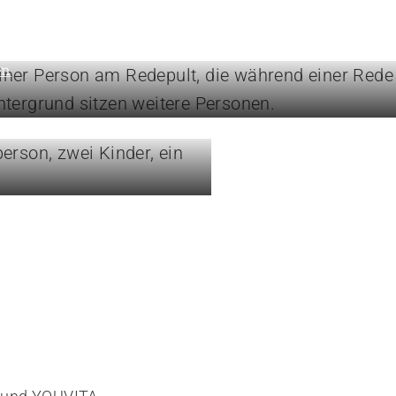
und Positionen
en