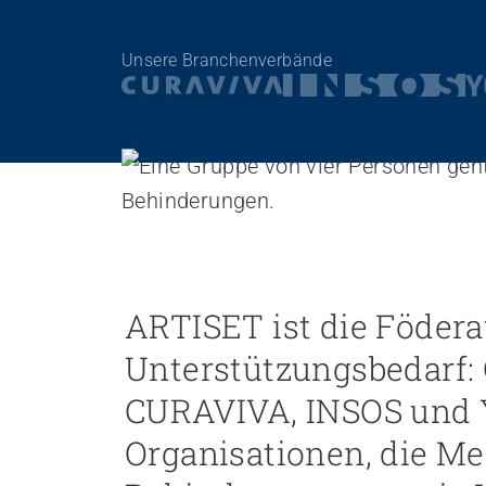
Personal rekrutieren und führen
Unsere Branchenverbände
Arbeit und Betriebskultur gestalten
Betrieb führen und Recht umsetzen
Sicherheit gewährleisten
Finanzierung regeln
Angebote bewerben
Angebote entwickeln
Nachhaltigkeit fördern
Einkauf organisieren
ARTISET ist die Födera
Unterstützungsbedarf
Berufliche Inklusion fördern
CURAVIVA, INSOS und 
Mit Angehörigen arbeiten
Lebensende gestalten
Organisationen, die M
Übergänge gestalten