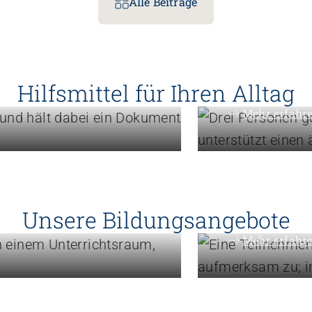
Alle Beiträge
Menschen unters
bsführung
Know-ho
Hilfsmittel für Ihren Alltag
Mehr erfahr
gik,
Weiterbildung
Erweite
Unsere Bildungsangebote
Mehr erfahr
Engagement