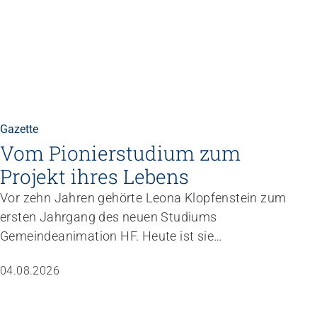
Gazette
Vom Pionierstudium zum
Projekt ihres Lebens
Vor zehn Jahren gehörte Leona Klopfenstein zum
ersten Jahrgang des neuen Studiums
Gemeindeanimation HF. Heute ist sie
Fachverantwortliche Animation von Jungwacht
04.08.2026
Blauring Schweiz. Nachdem sie einen Anlass der
Superlative mit 10 000 Kindern gemanagt hat,
wartet nun ihr persönliches Grossprojekt.