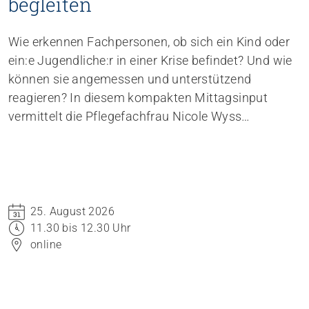
begleiten
Wie erkennen Fachpersonen, ob sich ein Kind oder
ein:e Jugendliche:r in einer Krise befindet? Und wie
können sie angemessen und unterstützend
reagieren? In diesem kompakten Mittagsinput
vermittelt die Pflegefachfrau Nicole Wyss
Grundlagen zum Thema Krisen bei Kindern und
Jugendlichen und gibt praxisnahe
Handlungsempfehlungen für den professionellen
Umgang mit Betroffenen.
25. August 2026
11.30 bis 12.30 Uhr
online