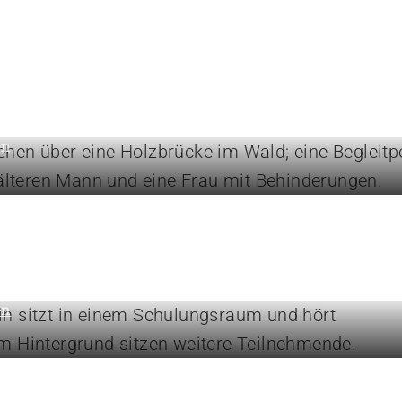
tützen
w für die tägliche Begleitung
en
rn Sie Ihre Kompetenzen
en