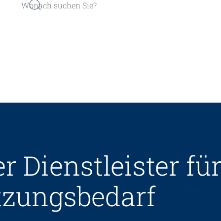
er werden
Sozial- und Selbstkompe
er Dienstleister f
r finden
Führung und Manageme
Kindheits- und Sozialpä
tzungs­bedarf
Pflege und Betreuung
Gastronomie und Hauswi
Weiterbildungen in Ihrer I