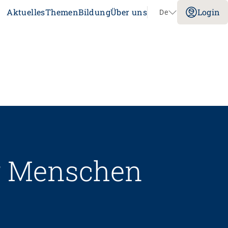
Aktuelles
Themen
Bildung
Über uns
Login
De
Navigation überspringen
Impuls
Umgang mit verhaltensbezogenen und
psychologischen Symptomen bei
Menschen mit Demenz
20.08.2026
online
tenz
Laufbahnberatung
ür Menschen
nt
dagogik
rtschaft
nstitution