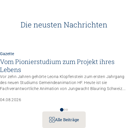
Die neusten Nachrichten
Gazette
Vom Pionierstudium zum Projekt ihres
Lebens
Vor zehn Jahren gehörte Leona Klopfenstein zum ersten Jahrgang
des neuen Studiums Gemeindeanimation HF. Heute ist sie
Fachverantwortliche Animation von Jungwacht Blauring Schweiz.
Nachdem sie einen Anlass der Superlative mit 10 000 Kindern
04.08.2026
gemanagt hat, wartet nun ihr persönliches Grossprojekt.
Alle Beiträge