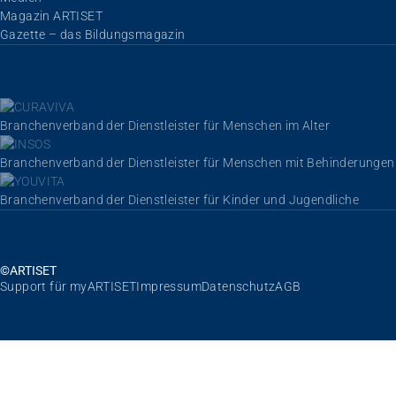
Magazin ARTISET
Gazette – das Bildungsmagazin
Branchenverband der Dienstleister für Menschen im Alter
Branchenverband der Dienstleister für Menschen mit Behinderungen
Branchenverband der Dienstleister für Kinder und Jugendliche
©ARTISET
Navigation überspringen
Support für myARTISET
Impressum
Datenschutz
AGB