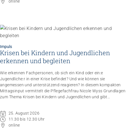
online
Impuls
Krisen bei Kindern und Jugendlichen
Impuls
Umgang mit verhaltensbezogenen und
erkennen und begleiten
psychologischen Symptomen bei Menschen mit
Demenz
Wie erkennen Fachpersonen, ob sich ein Kind oder ein:e
20.08.2026
online
Jugendliche:r in einer Krise befindet? Und wie können sie
angemessen und unterstützend reagieren? In diesem kompakten
Mittagsinput vermittelt die Pflegefachfrau Nicole Wyss Grundlagen
zum Thema Krisen bei Kindern und Jugendlichen und gibt
praxisnahe Handlungsempfehlungen für den professionellen
Umgang mit Betroffenen.
25. August 2026
11.30 bis 12.30 Uhr
online