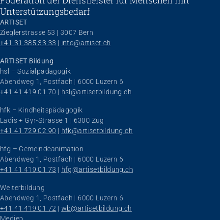
Föderation der Dienstleister für Menschen mit
Unterstützungsbedarf
ARTISET
Zieglerstrasse 53 | 3007 Bern
+41 31 385 33 33
 | 
info@artiset.ch
ARTISET Bildung
hsl – Sozialpädagogik
Abendweg 1, Postfach | 6000 Luzern 6
+41 41 419 01 70
 | 
hsl@artisetbildung.ch
hfk – Kindheitspädagogik
Ladis + Gyr-Strasse 1 | 6300 Zug
+41 41 729 02 90
 | 
hfk@artisetbildung.ch
hfg – Gemeindeanimation
Abendweg 1, Postfach | 6000 Luzern 6
+41 41 419 01 73
 | 
hfg@artisetbildung.ch
Weiterbildung
Abendweg 1, Postfach | 6000 Luzern 6
+41 41 419 01 72
 | 
wb@artisetbildung.ch
Navigation überspringen
Medien