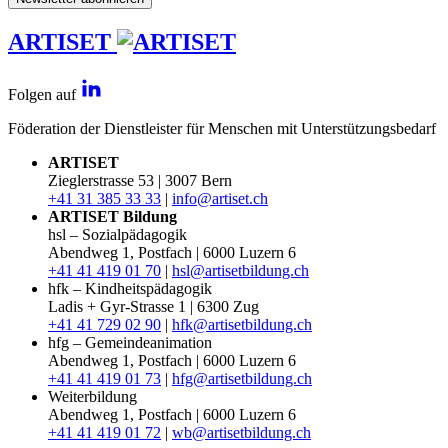
ARTISET
Folgen auf
Föderation der Dienstleister für Menschen mit Unterstützungsbedarf
ARTISET
Zieglerstrasse 53 | 3007 Bern
+41 31 385 33 33
|
info@artiset.ch
ARTISET Bildung
hsl – Sozialpädagogik
Abendweg 1, Postfach | 6000 Luzern 6
+41 41 419 01 70
|
hsl@artisetbildung.ch
hfk – Kindheitspädagogik
Ladis + Gyr-Strasse 1 | 6300 Zug
+41 41 729 02 90
|
hfk@artisetbildung.ch
hfg – Gemeindeanimation
Abendweg 1, Postfach | 6000 Luzern 6
+41 41 419 01 73
|
hfg@artisetbildung.ch
Weiterbildung
Abendweg 1, Postfach | 6000 Luzern 6
+41 41 419 01 72
|
wb@artisetbildung.ch