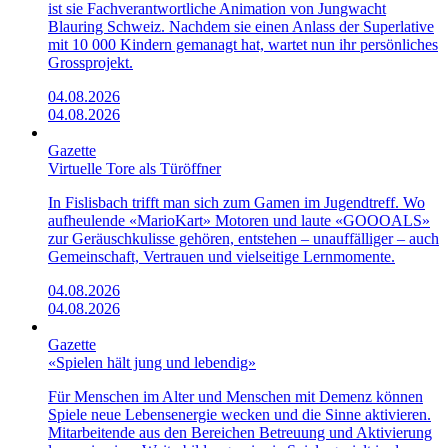
ist sie Fachverantwortliche Animation von Jungwacht
Blauring Schweiz. Nachdem sie einen Anlass der Superlative
mit 10 000 Kindern gemanagt hat, wartet nun ihr persönliches
Grossprojekt.
04.08.2026
04.08.2026
Gazette
Virtuelle Tore als Türöffner
In Fislisbach trifft man sich zum Gamen im Jugendtreff. Wo
aufheulende «Mario­Kart»­ Motoren und laute «GOOOALS»
zur Geräuschkulisse gehören, entstehen – unauffälliger – auch
Gemeinschaft, Vertrauen und vielseitige Lernmomente.
04.08.2026
04.08.2026
Gazette
«Spielen hält jung und lebendig»
Für Menschen im Alter und Menschen mit Demenz können
Spiele neue Lebensenergie wecken und die Sinne aktivieren.
Mitarbeitende aus den Bereichen Betreuung und Aktivierung