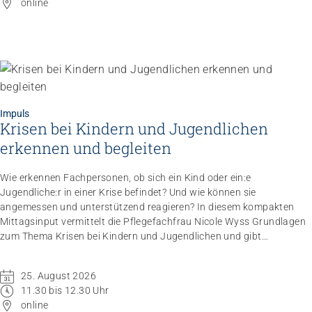
online
Impuls
Krisen bei Kindern und Jugendlichen
Impuls
Umgang mit verhaltensbezogenen und
erkennen und begleiten
psychologischen Symptomen bei Menschen mit
Demenz
Wie erkennen Fachpersonen, ob sich ein Kind oder ein:e
20.08.2026
online
Jugendliche:r in einer Krise befindet? Und wie können sie
angemessen und unterstützend reagieren? In diesem kompakten
Mittagsinput vermittelt die Pflegefachfrau Nicole Wyss Grundlagen
zum Thema Krisen bei Kindern und Jugendlichen und gibt
praxisnahe Handlungsempfehlungen für den professionellen
Umgang mit Betroffenen.
25. August 2026
11.30 bis 12.30 Uhr
online