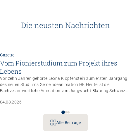
Die neusten Nachrichten
Gazette
Vom Pionierstudium zum Projekt ihres
Lebens
Vor zehn Jahren gehörte Leona Klopfenstein zum ersten Jahrgang
des neuen Studiums Gemeindeanimation HF. Heute ist sie
Fachverantwortliche Animation von Jungwacht Blauring Schweiz.
Nachdem sie einen Anlass der Superlative mit 10 000 Kindern
04.08.2026
gemanagt hat, wartet nun ihr persönliches Grossprojekt.
Alle Beiträge