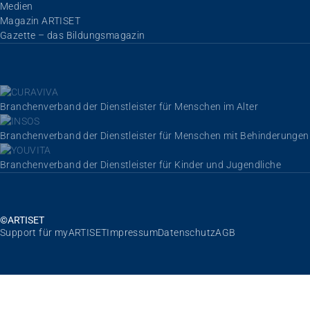
Navigation überspringen
Medien
Magazin ARTISET
Gazette – das Bildungsmagazin
Branchenverband der Dienstleister für Menschen im Alter
Branchenverband der Dienstleister für Menschen mit Behinderungen
Branchenverband der Dienstleister für Kinder und Jugendliche
©ARTISET
Navigation überspringen
Support für myARTISET
Impressum
Datenschutz
AGB