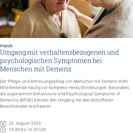
Impuls
Umgang mit verhaltensbezogenen und
Impuls
psychologischen Symptomen bei
Umgang mit verhaltensbezogenen und
psychologischen Symptomen bei Menschen mit
Menschen mit Demenz
Demenz
20.08.2026
online
Der Pflege- und Betreuungsalltag von Menschen mit Demenz stellt
Mitarbeitende häufig vor komplexe Herausforderungen. Besonders
die sogenannten Behavioural and Psychological Symptoms of
Dementia (BPSD) können den Umgang mit den betroffenen
Bewohnenden erschweren.
20. August 2026
13.30 bis 16.30 Uhr