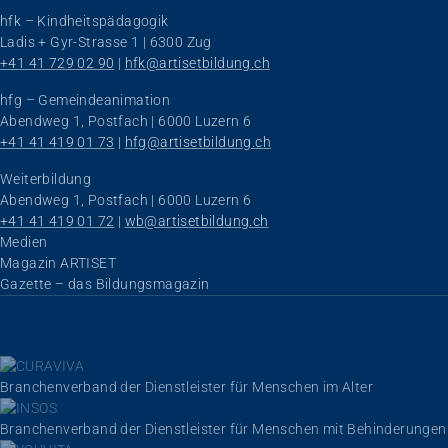
hfk – Kindheitspädagogik
Ladis + Gyr-Strasse 1 | 6300 Zug
+41 41 729 02 90
 | 
hfk@artisetbildung.ch
hfg – Gemeindeanimation
Abendweg 1, Postfach | 6000 Luzern 6
+41 41 419 01 73
 | 
hfg@artisetbildung.ch
Weiterbildung
Abendweg 1, Postfach | 6000 Luzern 6
+41 41 419 01 72
 | 
wb@artisetbildung.ch
Navigation überspringen
Medien
Magazin ARTISET
Gazette – das Bildungsmagazin
Branchenverband der Dienstleister für Menschen im Alter
Branchenverband der Dienstleister für Menschen mit Behinderungen