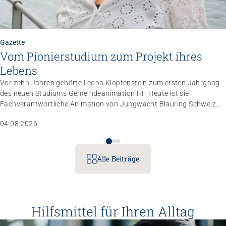
Gazette
Vom Pionierstudium zum Projekt ihres
Lebens
Vor zehn Jahren gehörte Leona Klopfenstein zum ersten Jahrgang
des neuen Studiums Gemeindeanimation HF. Heute ist sie
Fachverantwortliche Animation von Jungwacht Blauring Schweiz.
Nachdem sie einen Anlass der Superlative mit 10 000 Kindern
04.08.2026
gemanagt hat, wartet nun ihr persönliches Grossprojekt.
Alle Beiträge
Hilfsmittel für Ihren Alltag