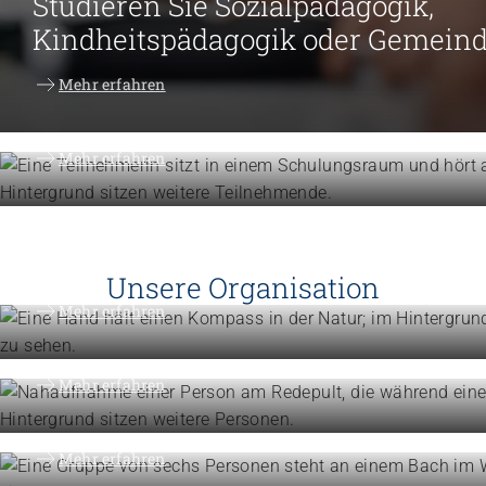
Studieren Sie Sozialpädagogik,
Kindheitspädagogik oder Gemein
Weiterbildung
Mehr erfahren
Erweitern Sie Ihre Kompetenzen
Mehr erfahren
Engagement
Vision, Mission, Werte
Unsere Organisation
Engagement
Mehr erfahren
Politik und Positionen
Organisation
Mehr erfahren
Die Föderation im Überblick
Mehr erfahren