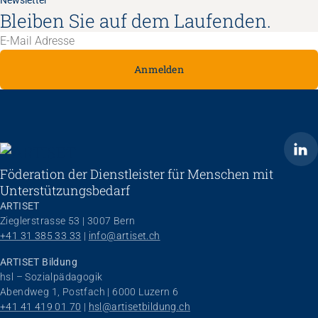
Newsletter
Bleiben Sie auf dem Laufenden.
Anmelden
ARTISET
Föderation der Dienstleister für Menschen mit
Unterstützungsbedarf
ARTISET
Zieglerstrasse 53 | 3007 Bern
+41 31 385 33 33
 | 
info@artiset.ch
ARTISET Bildung
hsl – Sozialpädagogik
Abendweg 1, Postfach | 6000 Luzern 6
+41 41 419 01 70
 | 
hsl@artisetbildung.ch