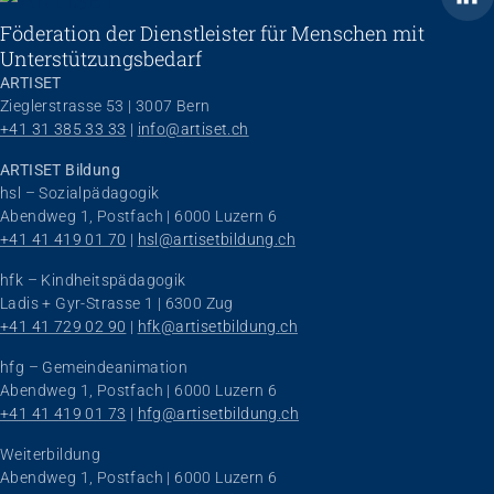
Föderation der Dienstleister für Menschen mit
Unterstützungsbedarf
ARTISET
Zieglerstrasse 53 | 3007 Bern
+41 31 385 33 33
 | 
info@artiset.ch
ARTISET Bildung
hsl – Sozialpädagogik
Abendweg 1, Postfach | 6000 Luzern 6
+41 41 419 01 70
 | 
hsl@artisetbildung.ch
hfk – Kindheitspädagogik
Ladis + Gyr-Strasse 1 | 6300 Zug
+41 41 729 02 90
 | 
hfk@artisetbildung.ch
hfg – Gemeindeanimation
Abendweg 1, Postfach | 6000 Luzern 6
+41 41 419 01 73
 | 
hfg@artisetbildung.ch
Weiterbildung
Abendweg 1, Postfach | 6000 Luzern 6