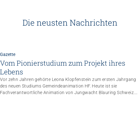
Die neusten Nachrichten
Gazette
Vom Pionierstudium zum Projekt ihres
Lebens
Vor zehn Jahren gehörte Leona Klopfenstein zum ersten Jahrgang
des neuen Studiums Gemeindeanimation HF. Heute ist sie
Fachverantwortliche Animation von Jungwacht Blauring Schweiz.
Nachdem sie einen Anlass der Superlative mit 10 000 Kindern
gemanagt hat, wartet nun ihr persönliches Grossprojekt.