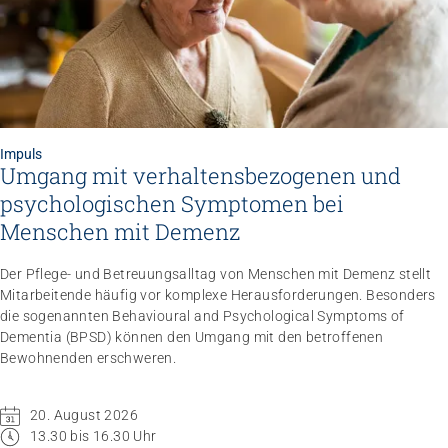
Impuls
Umgang mit verhaltensbezogenen und
Impuls
psychologischen Symptomen bei
Umgang mit verhaltensbezogenen und
psychologischen Symptomen bei Menschen mit
Menschen mit Demenz
Demenz
20.08.2026
online
Der Pflege- und Betreuungsalltag von Menschen mit Demenz stellt
Mitarbeitende häufig vor komplexe Herausforderungen. Besonders
die sogenannten Behavioural and Psychological Symptoms of
Dementia (BPSD) können den Umgang mit den betroffenen
Bewohnenden erschweren.
20. August 2026
13.30 bis 16.30 Uhr