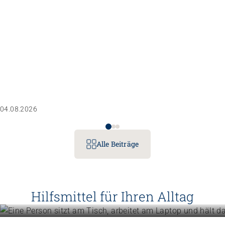
04.08.2026
Alle Beiträge
Betriebe führen
Instrumente für die Betriebsführu
Hilfsmittel für Ihren Alltag
Menschen unterstützen
Mehr erfahren
Know-how für die tägliche Beglei