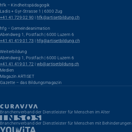
hfk – Kindheitspädagogik
Ladis + Gyr-Strasse 1 | 6300 Zug
+41 41 729 02 90
 | 
hfk@artisetbildung.ch
hfg – Gemeindeanimation
Abendweg 1, Postfach | 6000 Luzern 6
+41 41 419 01 73
 | 
hfg@artisetbildung.ch
Weiterbildung
Abendweg 1, Postfach | 6000 Luzern 6
+41 41 419 01 72
 | 
wb@artisetbildung.ch
Navigation überspringen
Medien
Magazin ARTISET
Gazette – das Bildungsmagazin
Branchenverband der Dienstleister für Menschen im Alter
Branchenverband der Dienstleister für Menschen mit Behinderungen