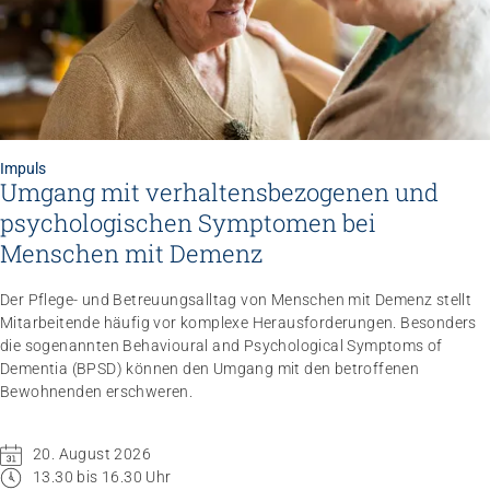
Impuls
Umgang mit verhaltensbezogenen und
Impuls
psychologischen Symptomen bei
Umgang mit verhaltensbezogenen und
psychologischen Symptomen bei Menschen mit
Menschen mit Demenz
Demenz
20.08.2026
online
Der Pflege- und Betreuungsalltag von Menschen mit Demenz stellt
Mitarbeitende häufig vor komplexe Herausforderungen. Besonders
die sogenannten Behavioural and Psychological Symptoms of
Dementia (BPSD) können den Umgang mit den betroffenen
Bewohnenden erschweren.
20. August 2026
13.30 bis 16.30 Uhr