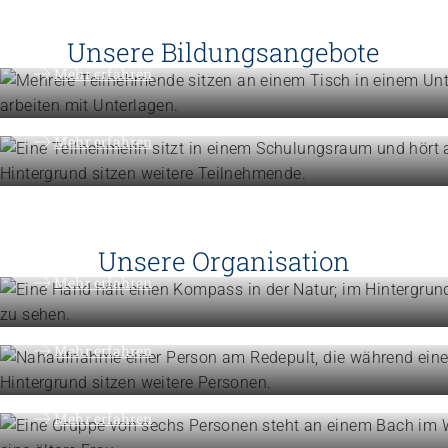
Studieren Sie Sozialpädagogik, Ki
oder Gemeindeanimation
Unsere Bildungsangebote
Weiterbildung
Mehr erfahren
Erweitern Sie Ihre Kompetenzen
Mehr erfahren
Engagement
Vision, Mission, Werte
Unsere Organisation
Engagement
Mehr erfahren
Politik und Positionen
Organisation
Mehr erfahren
Die Föderation im Überblick
Mehr erfahren