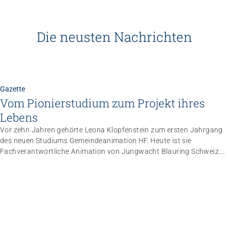
Die neusten Nachrichten
Gazette
Vom Pionierstudium zum Projekt ihres
Lebens
Vor zehn Jahren gehörte Leona Klopfenstein zum ersten Jahrgang
des neuen Studiums Gemeindeanimation HF. Heute ist sie
Fachverantwortliche Animation von Jungwacht Blauring Schweiz.
Nachdem sie einen Anlass der Superlative mit 10 000 Kindern
gemanagt hat, wartet nun ihr persönliches Grossprojekt.