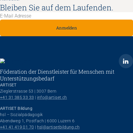
Bleiben Sie auf dem Laufenden.
Anmelden
ARTISET
Föderation der Dienstleister für Menschen mit
Unterstützungsbedarf
ARTISET
Zieglerstrasse 53 | 3007 Bern
+41 31 385 33 33
 | 
info@artiset.ch
ARTISET Bildung
hsl – Sozialpädagogik
Abendweg 1, Postfach | 6000 Luzern 6
+41 41 419 01 70
 | 
hsl@artisetbildung.ch