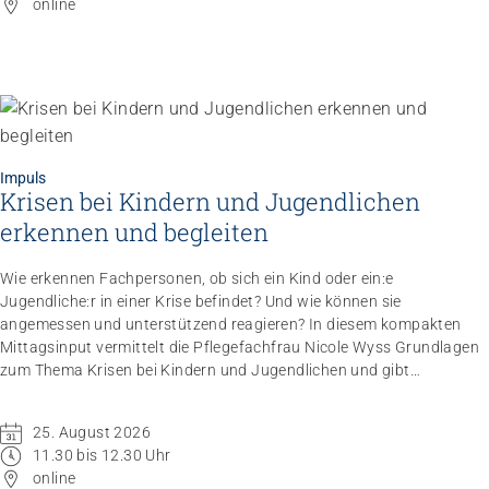
online
Impuls
Krisen bei Kindern und Jugendlichen
Impuls
Umgang mit verhaltensbezogenen und
erkennen und begleiten
psychologischen Symptomen bei Menschen mit
Demenz
Wie erkennen Fachpersonen, ob sich ein Kind oder ein:e
20.08.2026
online
Jugendliche:r in einer Krise befindet? Und wie können sie
angemessen und unterstützend reagieren? In diesem kompakten
Mittagsinput vermittelt die Pflegefachfrau Nicole Wyss Grundlagen
zum Thema Krisen bei Kindern und Jugendlichen und gibt
praxisnahe Handlungsempfehlungen für den professionellen
Umgang mit Betroffenen.
25. August 2026
11.30 bis 12.30 Uhr
online