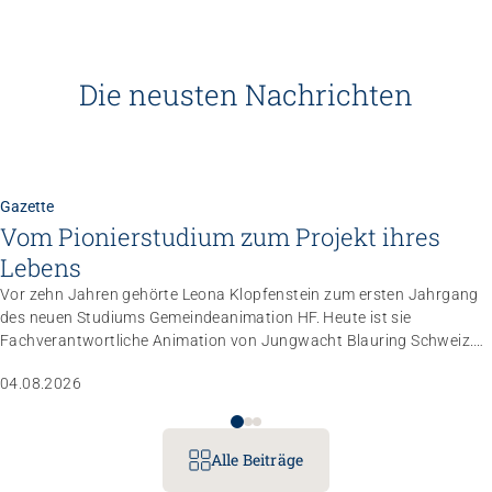
Die neusten Nachrichten
Gazette
Vom Pionierstudium zum Projekt ihres
Lebens
Vor zehn Jahren gehörte Leona Klopfenstein zum ersten Jahrgang
des neuen Studiums Gemeindeanimation HF. Heute ist sie
Fachverantwortliche Animation von Jungwacht Blauring Schweiz.
Nachdem sie einen Anlass der Superlative mit 10 000 Kindern
04.08.2026
gemanagt hat, wartet nun ihr persönliches Grossprojekt.
Alle Beiträge