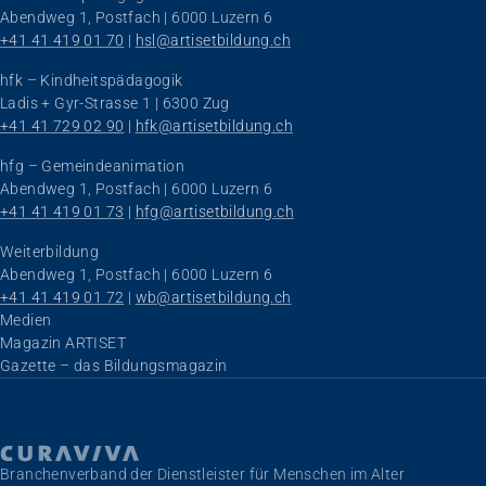
Abendweg 1, Postfach | 6000 Luzern 6
+41 41 419 01 70
 | 
hsl@artisetbildung.ch
hfk – Kindheitspädagogik
Ladis + Gyr-Strasse 1 | 6300 Zug
+41 41 729 02 90
 | 
hfk@artisetbildung.ch
hfg – Gemeindeanimation
Abendweg 1, Postfach | 6000 Luzern 6
+41 41 419 01 73
 | 
hfg@artisetbildung.ch
Weiterbildung
Abendweg 1, Postfach | 6000 Luzern 6
+41 41 419 01 72
 | 
wb@artisetbildung.ch
Navigation überspringen
Medien
Magazin ARTISET
Gazette – das Bildungsmagazin
Branchenverband der Dienstleister für Menschen im Alter