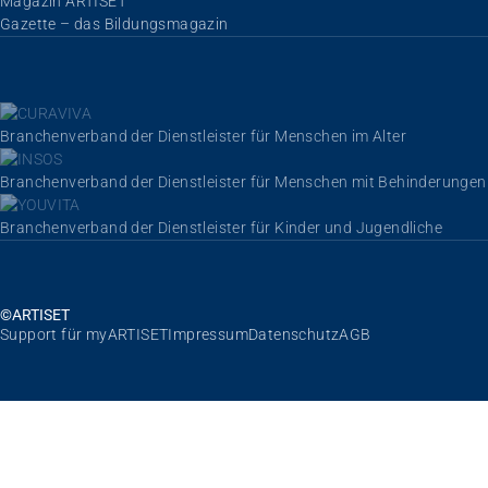
Magazin ARTISET
Gazette – das Bildungsmagazin
Branchenverband der Dienstleister für Menschen im Alter
Branchenverband der Dienstleister für Menschen mit Behinderungen
Branchenverband der Dienstleister für Kinder und Jugendliche
©ARTISET
Navigation überspringen
Support für myARTISET
Impressum
Datenschutz
AGB