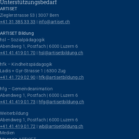
Unterstützungsbedarf
ARTISET
Zieglerstrasse 53 | 3007 Bern
+41 31 385 33 33
 | 
info@artiset.ch
ARTISET Bildung
hsl – Sozialpädagogik
Abendweg 1, Postfach | 6000 Luzern 6
+41 41 419 01 70
 | 
hsl@artisetbildung.ch
hfk – Kindheitspädagogik
Ladis + Gyr-Strasse 1 | 6300 Zug
+41 41 729 02 90
 | 
hfk@artisetbildung.ch
hfg – Gemeindeanimation
Abendweg 1, Postfach | 6000 Luzern 6
+41 41 419 01 73
 | 
hfg@artisetbildung.ch
Weiterbildung
Abendweg 1, Postfach | 6000 Luzern 6
+41 41 419 01 72
 | 
wb@artisetbildung.ch
Navigation überspringen
Medien