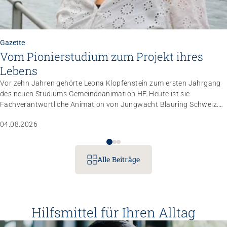
Gazette
Vom Pionierstudium zum Projekt ihres
Lebens
Vor zehn Jahren gehörte Leona Klopfenstein zum ersten Jahrgang
des neuen Studiums Gemeindeanimation HF. Heute ist sie
Fachverantwortliche Animation von Jungwacht Blauring Schweiz.
Nachdem sie einen Anlass der Superlative mit 10 000 Kindern
04.08.2026
gemanagt hat, wartet nun ihr persönliches Grossprojekt.
Alle Beiträge
Hilfsmittel für Ihren Alltag