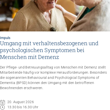
Impuls
Umgang mit verhaltensbezogenen und
Impuls
psychologischen Symptomen bei
Umgang mit verhaltensbezogenen und
psychologischen Symptomen bei Menschen mit
Menschen mit Demenz
Demenz
20.08.2026
online
Der Pflege- und Betreuungsalltag von Menschen mit Demenz stellt
Mitarbeitende häufig vor komplexe Herausforderungen. Besonders
die sogenannten Behavioural and Psychological Symptoms of
Dementia (BPSD) können den Umgang mit den betroffenen
Bewohnenden erschweren.
20. August 2026
13.30 bis 16.30 Uhr