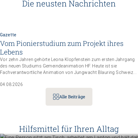
Die neusten Nachrichten
Gazette
Vom Pionierstudium zum Projekt ihres
Lebens
Vor zehn Jahren gehörte Leona Klopfenstein zum ersten Jahrgang
des neuen Studiums Gemeindeanimation HF. Heute ist sie
Fachverantwortliche Animation von Jungwacht Blauring Schweiz.
Nachdem sie einen Anlass der Superlative mit 10 000 Kindern
04.08.2026
gemanagt hat, wartet nun ihr persönliches Grossprojekt.
Alle Beiträge
Betriebe führen
Instrumente für die Betriebsführu
Hilfsmittel für Ihren Alltag
Menschen unterstützen
Mehr erfahren
Know-how für die tägliche Beglei