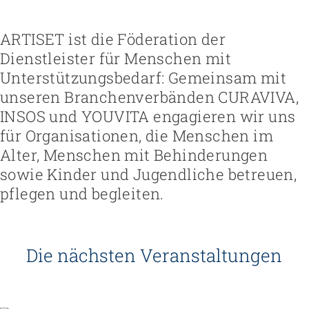
Höhere Fachschule Sozialpädagogik
Höhere Fachschule Kindheitspädagogik
Praxispartner werden
Höhere Fachschule Gemeindeanimation
Praxispartner finden
ARTISET ist die Föderation der
Sozial- und Selbstkompetenz
Führung und Management
Laufbahnberatung
Dienstleister für Menschen mit
Personal rekrutieren und führen
Föderation
Kindheits- und Sozialpädagogik
Arbeit und Betriebskultur gestalten
Team
Berufliche Inklusion fördern
Vision, Mission, Werte
Unterstützungsbedarf: Gemeinsam mit
Pflege und Betreuung
Betrieb führen und Recht umsetzen
Arbeiten bei ARTISET
Mit Angehörigen arbeiten
Politik und Positionen
unseren Branchenverbänden CURAVIVA,
Gastronomie und Hauswirtschaft
Sicherheit gewährleisten
Mitgliedschaft
Lebensende gestalten
Zusammenarbeit
Weiterbildungen in Ihrer Institution
INSOS und YOUVITA engagieren wir uns
Finanzierung regeln
Übergänge gestalten
Projekte
Angebote bewerben
Empowerment stärken
für Organisationen, die Menschen im
Angebote entwickeln
Gesundheitsfragen angehen
Alter, Menschen mit Behinderungen
Nachhaltigkeit fördern
Integrität schützen
sowie Kinder und Jugendliche betreuen,
Einkauf organisieren
Bei Demenz begleiten
Psychische Gesundheit fördern
pflegen und begleiten.
Die nächsten Veranstaltungen