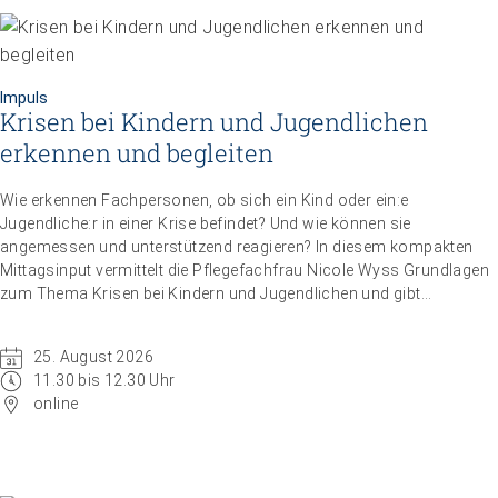
Impuls
Krisen bei Kindern und Jugendlichen
erkennen und begleiten
Wie erkennen Fachpersonen, ob sich ein Kind oder ein:e
Impuls
Umgang mit verhaltensbezogenen und
Jugendliche:r in einer Krise befindet? Und wie können sie
psychologischen Symptomen bei Menschen mit
angemessen und unterstützend reagieren? In diesem kompakten
Mittagsinput vermittelt die Pflegefachfrau Nicole Wyss Grundlagen
Demenz
zum Thema Krisen bei Kindern und Jugendlichen und gibt
20.08.2026
online
praxisnahe Handlungsempfehlungen für den professionellen
Umgang mit Betroffenen.
25. August 2026
11.30 bis 12.30 Uhr
online