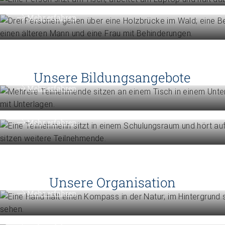
Mehr erfahren
Höhere Fachschulen
Studieren Sie Sozialpädagogik, Ki
oder Gemeindeanimation
Unsere Bildungsangebote
Weiterbildung
Mehr erfahren
Erweitern Sie Ihre Kompetenzen
Mehr erfahren
Engagement
Vision, Mission, Werte
Unsere Organisation
Engagement
Mehr erfahren
Politik und Positionen