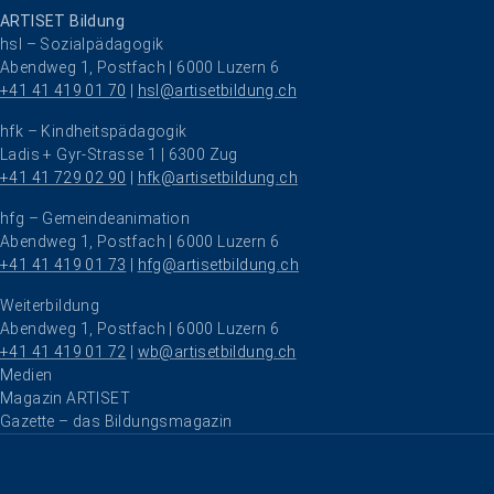
ARTISET Bildung
hsl – Sozialpädagogik
Abendweg 1, Postfach | 6000 Luzern 6
+41 41 419 01 70
 | 
hsl@artisetbildung.ch
hfk – Kindheitspädagogik
Ladis + Gyr-Strasse 1 | 6300 Zug
+41 41 729 02 90
 | 
hfk@artisetbildung.ch
hfg – Gemeindeanimation
Abendweg 1, Postfach | 6000 Luzern 6
+41 41 419 01 73
 | 
hfg@artisetbildung.ch
Weiterbildung
Abendweg 1, Postfach | 6000 Luzern 6
+41 41 419 01 72
 | 
wb@artisetbildung.ch
Navigation überspringen
Medien
Magazin ARTISET
Gazette – das Bildungsmagazin